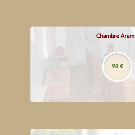
Chambre Aram
La
l’accès à la piscine intérieur
l’a
98 €