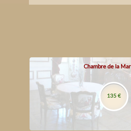
Chambre de la Mar
La
l’accès à la piscine intérieur
l’a
135 €