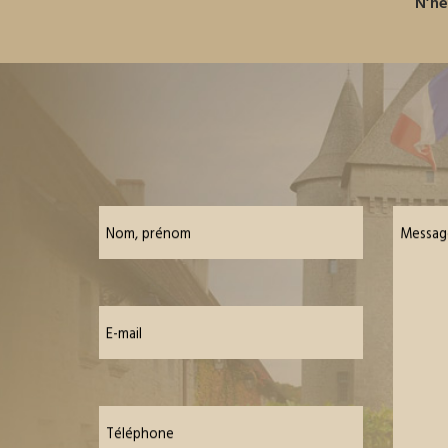
N’hé
Nom, prénom
Messag
E-mail
Téléphone