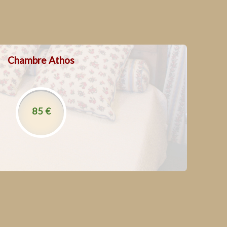
Chambre Athos
La location des chambres inclut :
 à la piscine intérieure chauffé, le spa et le sauna
Le parking privé et fermé
l’accès au parc et aux animaux
85 €