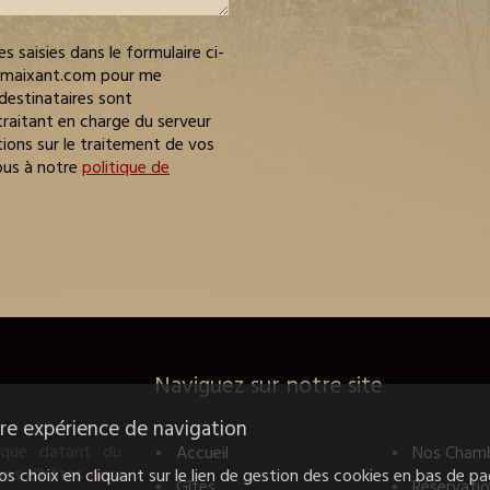
 saisies dans le formulaire ci-
t-maixant.com pour me
destinataires sont
aitant en charge du serveur
ons sur le traitement de vos
ous à notre
politique de
Naviguez sur notre site
otre expérience de navigation
ique datant du
Accueil
Nos Chamb
es d'hôtes ainsi
 choix en cliquant sur le lien de gestion des cookies en bas de pa
Gîtes
Réservati