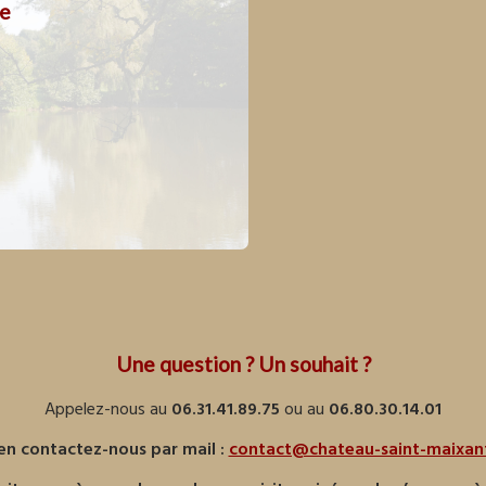
ne
 inclut la totalité du domaine :
hâteau et ses dépendances
le parc du Château
l’étang privé
 chauffée, le spa et le sauna
le parking privé fermé
Une question ? Un souhait ?
Appelez-nous au
06.31.41.89.75
ou au
06.80.30.14.01
en contactez-nous par mail :
contact@chateau-saint-maixan