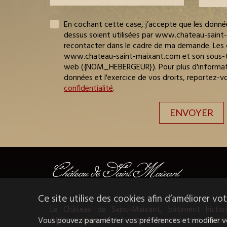
En cochant cette case, j’accepte que les données
dessus soient utilisées par www.chateau-sain
recontacter dans le cadre de ma demande. Les 
www.chateau-saint-maixant.com et son sous-tr
web ({NOM_HEBERGEUR}). Pour plus d'informati
données et l'exercice de vos droits, reportez-v
confidentialité
.
Ce site utilise des cookies afin d’améliorer v
Le Château de Saint-Maixant, bâtiment histor
XIVème siècle, met à votre disposition ses chambr
Vous pouvez paramétrer vos préférences et modifier vos