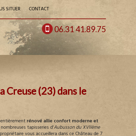
US SITUER
CONTACT
06.31 41.89.75
a Creuse (23) dans le
entièrement
rénové allie confort moderne et
s nombreuses tapisseries d'
Aubusson du XVIIème
 propriétaire vous accueillera dans ce Château de 7