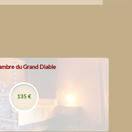
ambre du Grand Diable
La location des chambres inclut :
 à la piscine intérieure chauffé, le spa et le sauna
Le parking privé et fermé
l’accès au parc et aux animaux
135 €