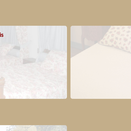
is
 location des chambres inclut :
e chauffé, le spa et le sauna
l’accès
Le parking privé et fermé
ccès au parc et aux animaux