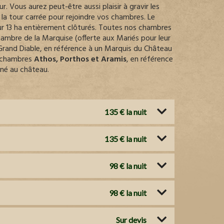
. Vous aurez peut-être aussi plaisir à gravir les
s la tour carrée pour rejoindre vos chambres. Le
r 13 ha entièrement clôturés. Toutes nos chambres
hambre de la Marquise (offerte aux Mariés pour leur
Grand Diable, en référence à un Marquis du Château
s chambres
Athos, Porthos et Aramis
, en référence
rné au château.
135 € la nuit
135 € la nuit
98 € la nuit
98 € la nuit
Sur devis