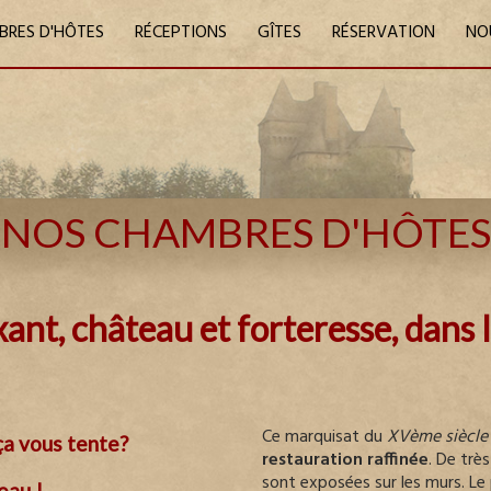
BRES D'HÔTES
RÉCEPTIONS
GÎTES
RÉSERVATION
NO
NOS CHAMBRES D'HÔTES
nt, château et forteresse, dans l
Ce marquisat du
XVème siècle
ça vous tente?
restauration raffinée
. De trè
sont exposées sur les murs. Le
eau !