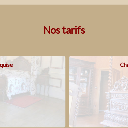
Nos tarifs
quise
Ch
 location des chambres inclut :
e chauffé, le spa et le sauna
l’accès
Le parking privé et fermé
ccès au parc et aux animaux