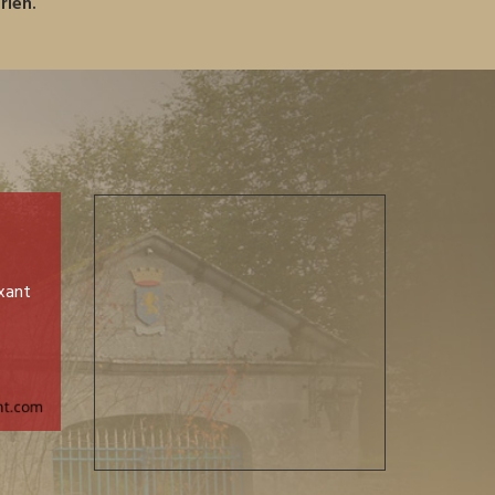
rien.
xant